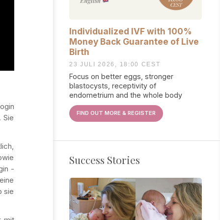
Individualized IVF with 100%
Money Back Guarantee of Live
Birth
23 JULI 2026, 18:00 CEST
Focus on better eggs, stronger
blastocysts, receptivity of
endometrium and the whole body
ogin
FIND OUT MORE & REGISTER
. Sie
lich,
Success Stories
owie
in -
 eine
b sie
 mit