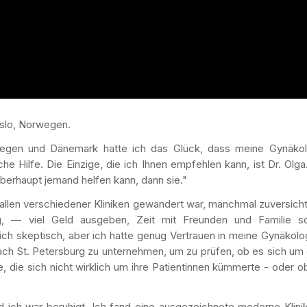
Oslo, Norwegen.
egen und Dänemark hatte ich das Glück, dass meine Gynäkol
che Hilfe. Die Einzige, die ich Ihnen empfehlen kann, ist Dr. Olga
überhaupt jemand helfen kann, dann sie."
allen verschiedener Kliniken gewandert war, manchmal zuversicht
ig, — viel Geld ausgeben, Zeit mit Freunden und Familie s
ch skeptisch, aber ich hatte genug Vertrauen in meine Gynäkolog
nach St. Petersburg zu unternehmen, um zu prüfen, ob es sich um
e, die sich nicht wirklich um ihre Patientinnen kümmerte - oder o
 ich war beruhigt. Ich fand eine ausgezeichnete moderne Klinik