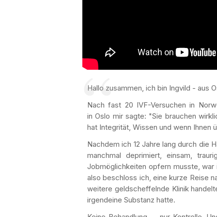
Hallo zusammen, ich bin Ingvild - aus 
Nach fast 20 IVF-Versuchen in Norw
in Oslo mir sagte: "Sie brauchen wirkli
hat Integrität, Wissen und wenn Ihnen 
Nachdem ich 12 Jahre lang durch die H
manchmal deprimiert, einsam, traur
Jobmöglichkeiten opfern musste, war i
also beschloss ich, eine kurze Reise 
weitere geldscheffelnde Klinik handelt
irgendeine Substanz hatte.
Keine Behandlung — nur Kontrolle. Und