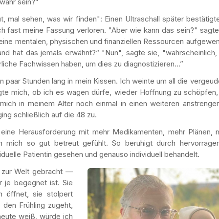
 wahr sein?”
, mal sehen, was wir finden": Einen Ultraschall später bestätigt
ch fast meine Fassung verloren. "Aber wie kann das sein?" sagte
 meine mentalen, physischen und finanziellen Ressourcen aufgewe
 hat das jemals erwähnt?“ "Nun", sagte sie, "wahrscheinlich, 
rliche Fachwissen haben, um dies zu diagnostizieren…”
n paar Stunden lang in mein Kissen. Ich weinte um all die vergeu
ragte mich, ob ich es wagen dürfe, wieder Hoffnung zu schöpfen,
 mich in meinem Alter noch einmal in einen weiteren anstrenge
ng schließlich auf die 48 zu.
r eine Herausforderung mit mehr Medikamenten, mehr Plänen, 
h mich so gut betreut gefühlt. So beruhigt durch hervorrage
iduelle Patientin gesehen und genauso individuell behandelt.
 zur Welt gebracht —
 je begegnet ist. Sie
öffnet, sie stolpert
 den Frühling zugeht,
heute weiß, würde ich