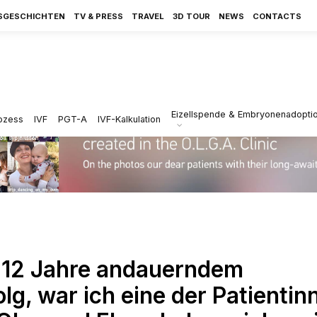
SGESCHICHTEN
TV & PRESS
TRAVEL
3D TOUR
NEWS
CONTACTS
Eizellspende & Embryonenadopti
ozess
IVF
PGT-A
IVF-Kalkulation
h 12 Jahre andauerndem
, war ich eine der Patientin