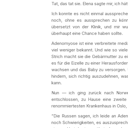
Tat, das tat sie. Elena sagte mir, ich
Ich konnte es nicht einmal aussprechen
noch, ohne es aussprechen zu könne
übersetzt von der Klinik, und mir w
überhaupt eine Chance haben sollte.
Adenomyose ist eine verbreitete mediz
viel weniger bekannt. Und wie so viel
Strich macht sie die Gebärmutter zu e
es für die Eizelle zu einer Herausforde
wachsen und das Baby zu versorgen. 
hindern, sich richtig auszudehnen, 
kann.
Nun — ich ging zurück nach Norweg
entschlossen, zu Hause eine zweite 
renommiertesten Krankenhaus in Oslo,
“Die Russen sagen, ich leide an Ade
noch Schwierigkeiten, es auszusprechen)