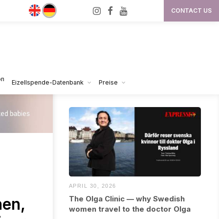
I
F
Y
CONTACT US
n
a
o
s
c
u
t
e
T
a
b
u
g
o
b
on
Eizellspende-Datenbank
Preise
Media & Press
r
o
e
a
k
m
APRIL 30, 2026
The Olga Clinic — why Swedish
nen,
women travel to the doctor Olga