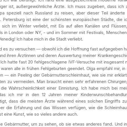
ger ist, außergewöhnliche Ärzte. Ich muss zugeben, dass ich 
a speziell nach Russland zu reisen, aber dieser Teil änderte 
 Petersburg ist eine der schönsten europäischen Städte, die ic
sich im Winter verliebt, mit Eis auf allen Kanälen und Flüssen,
ls in London oder NY, - und im Sommer mit Festivals, Menschen
Venedig! Ich habe mich in die Stadt verliebt.
d es zu versuchen — obwohl ich die Hoffnung fast aufgegeben ha
und ihren Ärztinnen und deren Auswertung meiner Krankengeschi
 Ich hatte fast 20 fehlgeschlagene IVF-Versuche mit insgesamt n
waren alle in frühen Fehlgeburten geendet. Olga empfahl mir, in 
en — ein Peeling der Gebärmutterschleimhaut, wie sie mir erklär
lten zu vermeiden. Man braucht einen sehr erfahrenen Chirurgen
 die Wahrscheinlichkeit einer Einnistung. Ich habe mich bei me
 das ich mir in den 12 Jahren meiner Kinderwunschbehandlu
igt, dass die meisten Ärzte während eines solchen Eingriffs zu 
ber die Erfahrung und das Wissen verfügen, wie die Schleimhaut
st eine Kunst, wie so vieles andere auch.
ne Gebärmutter, um zu sehen, ob sie etwas anderes fand. Und in