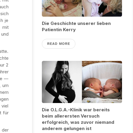
auch
sich
h je
Die Geschichte unserer lieben
 mit
Patientin Kerry
 und
READ MORE
tte.
chte
ur 2
ihrer
te —
, um
inem
ngen
viel
Die O.L.G.A.-Klinik war bereits
 für
beim allerersten Versuch
erfolgreich, was zuvor niemand
anderem gelungen ist
 der