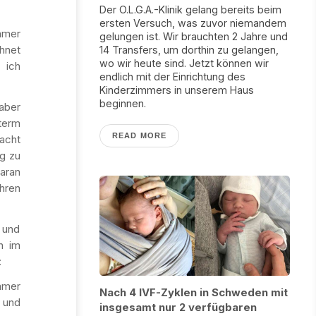
Der O.L.G.A.-Klinik gelang bereits beim
ersten Versuch, was zuvor niemandem
immer
gelungen ist. Wir brauchten 2 Jahre und
hnet
14 Transfers, um dorthin zu gelangen,
wo wir heute sind. Jetzt können wir
 ich
endlich mit der Einrichtung des
Kinderzimmers in unserem Haus
beginnen.
aber
term
READ MORE
macht
ng zu
aran
hren
 und
n im
:
mmer
Nach 4 IVF-Zyklen in Schweden mit
, und
insgesamt nur 2 verfügbaren