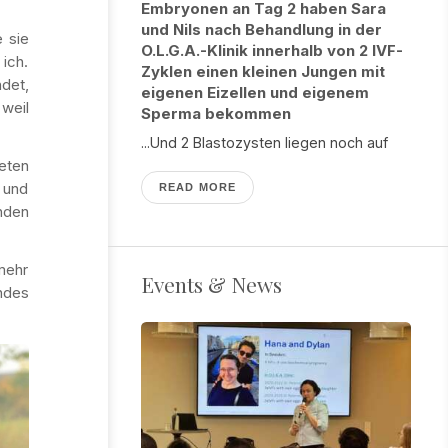
Embryonen an Tag 2 haben Sara
und Nils nach Behandlung in der
e sie
O.L.G.A.-Klinik innerhalb von 2 IVF-
 ich.
Zyklen einen kleinen Jungen mit
ndet,
eigenen Eizellen und eigenem
weil
Sperma bekommen
...Und 2 Blastozysten liegen noch auf
deten
 und
READ MORE
nden
mehr
Events & News
ndes