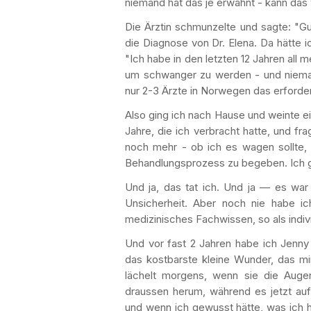
niemand hat das je erwähnt - kann das
Die Ärztin schmunzelte und sagte: "Gut
die Diagnose von Dr. Elena. Da hätte i
"Ich habe in den letzten 12 Jahren all
um schwanger zu werden - und niemand
nur 2-3 Ärzte in Norwegen das erforde
Also ging ich nach Hause und weinte ei
Jahre, die ich verbracht hatte, und f
noch mehr - ob ich es wagen sollte,
Behandlungsprozess zu begeben. Ich gi
Und ja, das tat ich. Und ja — es wa
Unsicherheit. Aber noch nie habe ic
medizinisches Fachwissen, so als indiv
Und vor fast 2 Jahren habe ich Jenny
das kostbarste kleine Wunder, das mir
lächelt morgens, wenn sie die Augen 
draussen herum, während es jetzt auf
und wenn ich gewusst hätte, was ich 