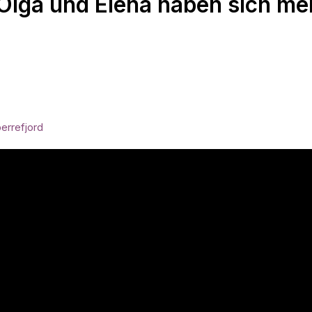
 Olga und Elena haben sich me
errefjord