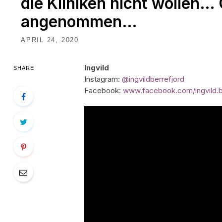
die Kliniken nicht wollen…
angenommen…
APRIL 24, 2020
Ingvild
SHARE
Instagram:
@ingvildberrefjord
Facebook:
www.facebook.com/ingvild.b