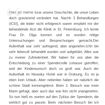
Hier ist meine
bzw
unsere Geschichte, die unser Leben
doch gravierend verändert hat. Nachh 3 Behandlungen
ICSI
,
(
)
die leider nicht erfolgreich waren empfahl mir der
in St
etersburg
behandelnde Arzt die Klinik
. P
. Ich lernte
rau
r
F
D
. Olga kennen und es wurden nötige
Untersuchungen und Besprechungen gemacht.Der
Aufenthalt war sehr aufregend, aber angenehm.Ichh bin
sehr liebevoll behandelt worden und aufgeklärt. Alles war
zu meiner Zufriedenheit. Wir haben für uns aber die
Entscheidung zu einer Spenderzelle zuhause getroffen,
weil der Kinderwunsch doch so groß war. Auch der
ewsky
otel
Aufenthalt im N
H
war in Ordnung. Es ist ja
eben kein Urlaub. Aber nebenbei haben wir natürlich die
schöne Stadt kennengelernt. Beim 2. Besuch war mein
Mann gefragt, aber auch das war ihm nicht unangenehm.
So nun hieß es warten auf den Zyklus der Spenderin, die
wirklich gut zu passte. Beim nächsten Besuch bin ich