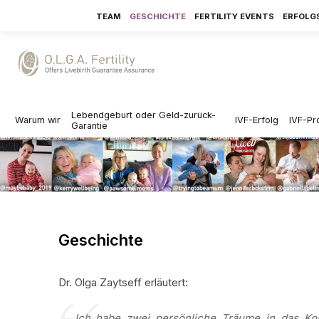
TEAM
GESCHICHTE
FERTILITY EVENTS
ERFOLG
Lebendgeburt oder Geld-zurück-
Warum wir
IVF-Erfolg
IVF-Pr
Garantie
Geschichte
Dr. Olga Zaytseff erläutert:
...
Ich habe zwei persönliche Träume in das Ko