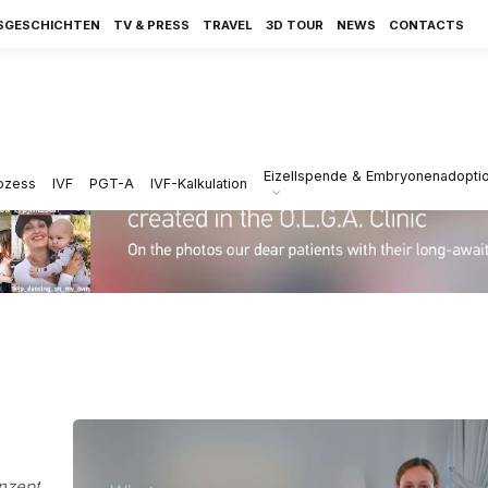
SGESCHICHTEN
TV & PRESS
TRAVEL
3D TOUR
NEWS
CONTACTS
Eizellspende & Embryonenadopti
ozess
IVF
PGT-A
IVF-Kalkulation
nzept