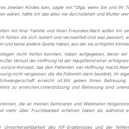
res zweiten Kindes kam, sagte mir:
"Olga, wenn Sie und Ihr 
sen wären, hätte ich das alles nie durchstehen und Mutter we
elten mit ihrer Familie und ihren Freunden.
Nach außen hin s
ch fühlen sie sich isoliert und verzweifelt.
Und was passiert, 
en und keine andere Quelle haben, aus der sie schöpfen könne
llegen nicht helfen konnten, haben aufgegeben, bevor wir 
en.
Der Verlust der Hoffnung ist der Hauptfeind einer erfolgrei
zurück-Konzept, das den Patienten viel Hoffnung macht.
Aber
uung nicht vergessen, die die Patientin darin bestärkt, ihr eig
chwangerschaft erreicht ist.
Wir geben Ihnen Betreuung 
bnis zu erreichen.
Unterstützung und Betreuung sind unend
entinnen, die an meinen Seminaren und Webinaren teilgeno
nd mehr über Fruchtbarkeit erfahren haben als während e
er Unvorhersehbarkeit des IVF-Ergebnisses und der fehle