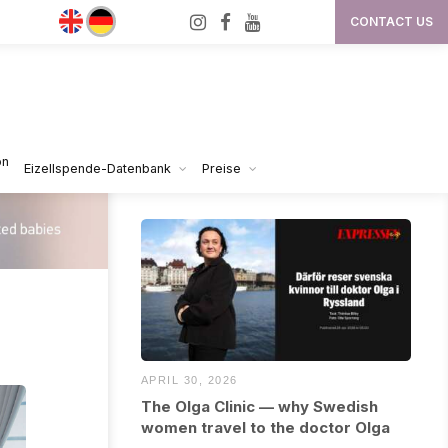
I
F
Y
CONTACT US
n
a
o
s
c
u
t
e
T
a
b
u
g
o
b
on
Eizellspende-Datenbank
Preise
Media & Press
r
o
e
a
k
m
APRIL 30, 2026
The Olga Clinic — why Swedish
women travel to the doctor Olga