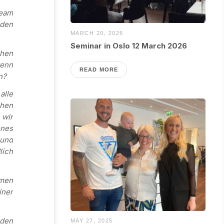
Team
rden
MARCH 20, 2026
Seminar in Oslo 12 March 2026
ehen
wenn
READ MORE
n?
alle
chen
 wir
enes
und
lich
mmen
iner
nden
MAY 27, 2025