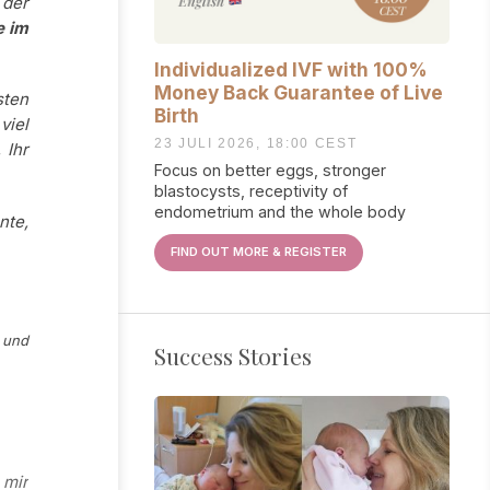
 der
e im
Individualized IVF with 100%
Money Back Guarantee of Live
sten
Birth
viel
23 JULI 2026, 18:00 CEST
 Ihr
Focus on better eggs, stronger
blastocysts, receptivity of
endometrium and the whole body
nte,
FIND OUT MORE & REGISTER
 und
Success Stories
 mir