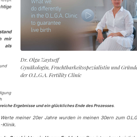
chtige
tand
h mir
 als
Dr. Olga Zaytseff
 und
Gynäkologin, Fruchtbarkeitsspezialistin und Gründ
der O.L.G.A. Fertility Clinic
ligung
h
greiche Ergebnisse und ein glückliches Ende des Prozesses
.
Werte meiner 20er Jahre wurden in meinen 30ern zum O.L.G
-Klinik.