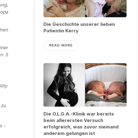
ung,
ropa
Die Geschichte unserer lieben
chen
Patientin Kerry
READ MORE
iner
en 5
lity
 zu
Die O.L.G.A.-Klinik war bereits
beim allerersten Versuch
s -
erfolgreich, was zuvor niemand
anderem gelungen ist